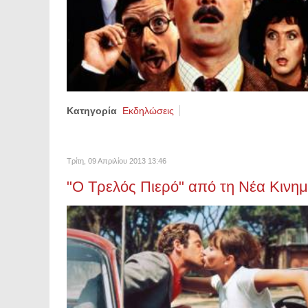
Κατηγορία
Εκδηλώσεις
Τρίτη, 09 Απριλίου 2013 13:46
"Ο Τρελός Πιερό" από τη Νέα Κινη