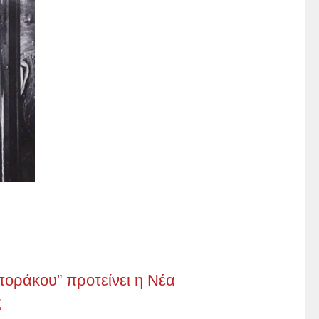
ποράκου” προτείνει η Νέα
ς