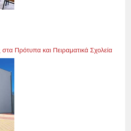
ής στα Πρότυπα και Πειραματικά Σχολεία