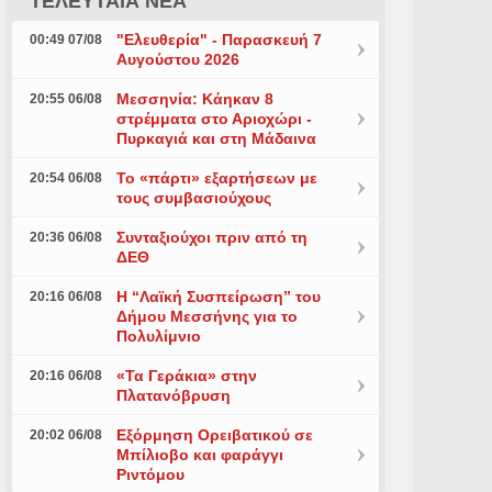
ΤΕΛΕΥΤΑΙΑ ΝΕΑ
"Ελευθερία" - Παρασκευή 7
00:49 07/08
Αυγούστου 2026
Μεσσηνία: Κάηκαν 8
20:55 06/08
στρέμματα στο Αριοχώρι -
Πυρκαγιά και στη Μάδαινα
Το «πάρτι» εξαρτήσεων με
20:54 06/08
τους συμβασιούχους
Συνταξιούχοι πριν από τη
20:36 06/08
ΔΕΘ
Η “Λαϊκή Συσπείρωση” του
20:16 06/08
Δήμου Μεσσήνης για το
Πολυλίμνιο
«Τα Γεράκια» στην
20:16 06/08
Πλατανόβρυση
Εξόρμηση Ορειβατικού σε
20:02 06/08
Μπίλιοβο και φαράγγι
Ριντόμου