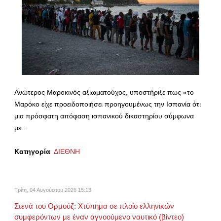
Ανώτερος Μαροκινός αξιωματούχος, υποστήριξε πως «το
Μαρόκο είχε προειδοποιήσει προηγουμένως την Ισπανία ότι
μια πρόσφατη απόφαση ισπανικού δικαστηρίου σύμφωνα
με…
Κατηγορία
ΔΙΕΘΝΗ
Τρίτη, 04 Αυγούστου 2026 15:13
Στενά του Ορμούζ: Χτύπημα σε πλοίο ελληνικών
συμφερόντων με έναν αγνοούμενο ναυτικό (βίντεο)