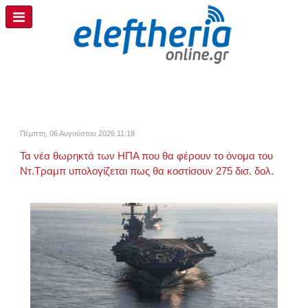
Πέμπτη, 06 Αυγούστου 2026 11:18
Τα νέα θωρηκτά των ΗΠΑ που θα φέρουν το όνομα του
Ντ.Τραμπ υπολογίζεται πως θα κοστίσουν 275 δισ. δολ.