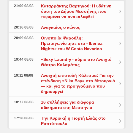
Καταρράκτης Βαρτηγού: Η υδάτινη
21:00 08/08
όαση του Δήμου Μεσσήνης που
περιμένει να ανακαλυφθεί
Αναγκαίος ο κώνος
20:36 08/08
Οινοποιία Ψαρούλη:
20:09 08/08
Πρωταγωνίστησε στα «Iberica
Nights» του W Costa Navarino
«Sexy Laundry» αύριο στο Ανοιχτό
19:44 08/08
Θέατρο Καλαμάτας
Ανοιχτή επιστολή-Κάλεσμα: Για την
19:11 08/08
επένδυση «Nika Bay» στο Μπουρνιά
— και για το προηγούμενο που
δημιουργεί
16 συλλήψεις για διάφορα
18:32 08/08
αδικήματα στη Μεσσηνία
Την Κυριακή η Γιορτή Ελιάς στο
17:58 08/08
Ραπτόπουλο