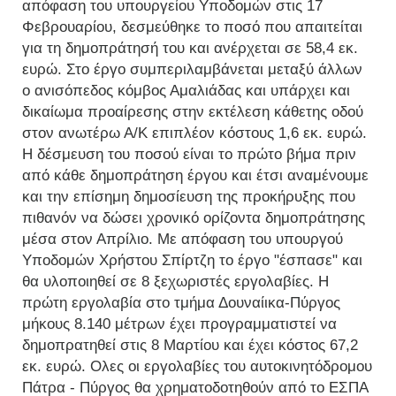
απόφαση του υπουργείου Υποδομών στις 17
Φεβρουαρίου, δεσμεύθηκε το ποσό που απαιτείται
για τη δημοπράτησή του και ανέρχεται σε 58,4 εκ.
ευρώ. Στο έργο συμπεριλαμβάνεται μεταξύ άλλων
ο ανισόπεδος κόμβος Αμαλιάδας και υπάρχει και
δικαίωμα προαίρεσης στην εκτέλεση κάθετης οδού
στον ανωτέρω Α/Κ επιπλέον κόστους 1,6 εκ. ευρώ.
Η δέσμευση του ποσού είναι το πρώτο βήμα πριν
από κάθε δημοπράτηση έργου και έτσι αναμένουμε
και την επίσημη δημοσίευση της προκήρυξης που
πιθανόν να δώσει χρονικό ορίζοντα δημοπράτησης
μέσα στον Απρίλιο. Με απόφαση του υπουργού
Υποδομών Χρήστου Σπίρτζη το έργο "έσπασε" και
θα υλοποιηθεί σε 8 ξεχωριστές εργολαβίες. Η
πρώτη εργολαβία στο τμήμα Δουναίικα-Πύργος
μήκους 8.140 μέτρων έχει προγραμματιστεί να
δημοπρατηθεί στις 8 Μαρτίου και έχει κόστος 67,2
εκ. ευρώ. Ολες οι εργολαβίες του αυτοκινητόδρομου
Πάτρα - Πύργος θα χρηματοδοτηθούν από το ΕΣΠΑ