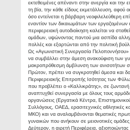
εκτεθειμένες απέναντι στην ανεργία και την 
τη βία, την κάθε είδους εκμετάλλευση, αφού 
όσο εντείνεται η βάρβαρη νεοφιλελεύθερη επ
εναντίον των δικαιωμάτων των εργαζομένων κ
περιφερειακή αυτοδιοίκηση καλείται να σταθ
ομάδων, υψώνοντας παντού μια ασπίδα αλληλε
πολλές και εξαρτώνται από την πολιτική βού
Ως «Αγωνιστική Συνεργασία Πελοποννήσου» θε
να συμβάλλει στην άμεση ανακούφιση των γυν
μακροπρόθεσμη άμβλυνση των ανισοτήτων σε
Πρώτον, πρέπει να συγκροτηθεί άμεσα και δο
Περιφερειακής Επιτροπής Ισότητας των Φύλω
που προβλέπει ο «Καλλικράτης», σε ζωντανή 
αναπτυχθεί συνεργασία με όλους τους αρμόδι
οργανώσεις (Εργατικά Κέντρα, Επιστημονικο
Συλλόγους, ΟΑΕΔ, ερασιτεχνικές αθλητικές κα
ΜΚΟ) και να αναλαμβάνονται θεματικές πρωτ
γυναικών που ανήκουν σε μειονοτικές ομάδες
Δεύτερον, η αιρετή Περιφέρεια, αξιοποιώντας 