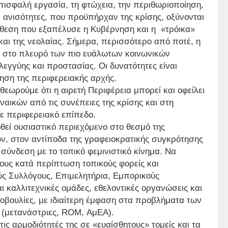
επισφαλή εργασία, τη φτώχεια, την περιθωριοποίηση,
οι ανισότητες, που προϋπήρχαν της κρίσης, οξύνονται
ίθεση που εξαπέλυσε η Κυβέρνηση και η «τρόικα»
αι της νεολαίας. Σήμερα, περισσότερο από ποτέ, η
εί στο πλευρό των πιο ευάλωτων κοινωνικών
γγύης και προστασίας. Οι δυνατότητες είναι
ληση της περιφερειακής αρχής.
ωρούμε ότι η αιρετή Περιφέρεια μπορεί και οφείλει
αικών από τις συνέπειες της κρίσης και στη
 περιφερειακό επίπεδο.
θεί ουσιαστικό περιεχόμενο στο θεσμό της
ν, στον αντίποδα της γραφειοκρατικής συγκρότησης
σύνδεση με το τοπικό φεμινιστικό κίνημα. Να
ους κατά περίπτωση τοπικούς φορείς και
ύς Συλλόγους, Επιμελητήρια, Εμπορικούς
ι καλλιτεχνικές ομάδες, εθελοντικές οργανώσεις και
οβουλίες, με ιδιαίτερη έμφαση στα προβλήματα των
 (μετανάστριες, ROM, ΑμΕΑ).
τις αρμοδιότητές της σε «ευαίσθητους» τομείς και τα