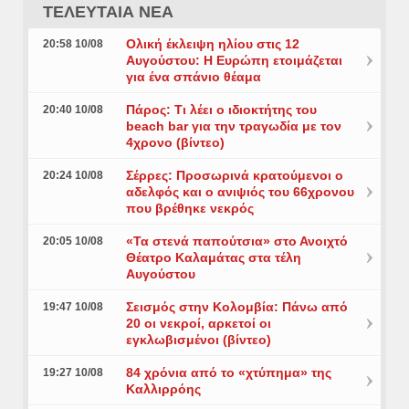
ΤΕΛΕΥΤΑΙΑ ΝΕΑ
Ολική έκλειψη ηλίου στις 12
20:58 10/08
Αυγούστου: Η Ευρώπη ετοιμάζεται
για ένα σπάνιο θέαμα
Πάρος: Τι λέει ο ιδιοκτήτης του
20:40 10/08
beach bar για την τραγωδία με τον
4χρονο (βίντεο)
Σέρρες: Προσωρινά κρατούμενοι ο
20:24 10/08
αδελφός και ο ανιψιός του 66χρονου
που βρέθηκε νεκρός
«Τα στενά παπούτσια» στο Ανοιχτό
20:05 10/08
Θέατρο Καλαμάτας στα τέλη
Αυγούστου
Σεισμός στην Κολομβία: Πάνω από
19:47 10/08
20 οι νεκροί, αρκετοί οι
εγκλωβισμένοι (βίντεο)
84 χρόνια από το «χτύπημα» της
19:27 10/08
Καλλιρρόης