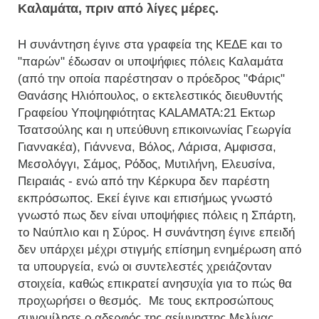
Καλαμάτα, πριν από λίγες μέρες.
Η συνάντηση έγινε στα γραφεία της ΚΕΔΕ και το
"παρών" έδωσαν οι υποψήφιες πόλεις Καλαμάτα
(από την οποία παρέστησαν ο πρόεδρος "Φάρις"
Θανάσης Ηλιόπουλος, ο εκτελεστικός διευθυντής
Γραφείου Υποψηφιότητας KALAMATA:21 Εκτωρ
Τσατσούλης και η υπεύθυνη επικοινωνίας Γεωργία
Γιαννακέα), Γιάννενα, Βόλος, Λάρισα, Αμφισσα,
Μεσολόγγι, Σάμος, Ρόδος, Μυτιλήνη, Ελευσίνα,
Πειραιάς - ενώ από την Κέρκυρα δεν παρέστη
εκπρόσωπος. Εκεί έγινε και επισήμως γνωστό
γνωστό πως δεν είναι υποψήφιες πόλεις η Σπάρτη,
το Ναύπλιο και η Σύρος. Η συνάντηση έγινε επειδή
δεν υπάρχει μέχρι στιγμής επίσημη ενημέρωση από
τα υπουργεία, ενώ οι συντελεστές χρειάζονταν
στοιχεία, καθώς επικρατεί ανησυχία για το πώς θα
προχωρήσει ο θεσμός. Με τους εκπροσώπους
συνομίλησε ο αδερφός της αείμνηστης Μελίνας