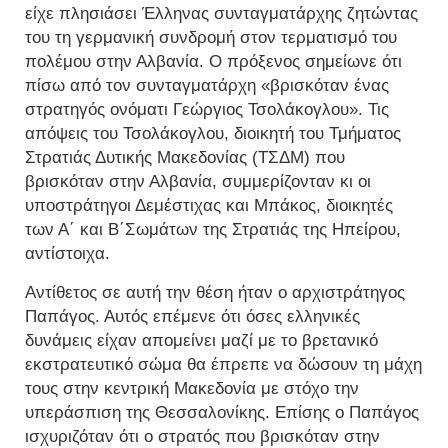
είχε πλησιάσει Έλληνας συνταγματάρχης ζητώντας
του τη γερμανική συνδρομή στον τερματισμό του
πολέμου στην Αλβανία. Ο πρόξενος σημείωνε ότι
πίσω από τον συνταγματάρχη «βρισκόταν ένας
στρατηγός ονόματι Γεώργιος Τσολάκογλου». Τις
απόψεις του Τσολάκογλου, διοικητή του Τμήματος
Στρατιάς Δυτικής Μακεδονίας (ΤΣΔΜ) που
βρισκόταν στην Αλβανία, συμμερίζονταν κι οι
υποστράτηγοι Δεμέστιχας και Μπάκος, διοικητές
των Α΄ και Β΄Σωμάτων της Στρατιάς της Ηπείρου,
αντίστοιχα.
Αντίθετος σε αυτή την θέση ήταν ο αρχιστράτηγος
Παπάγος. Αυτός επέμενε ότι όσες ελληνικές
δυνάμεις είχαν απομείνει μαζί με το βρετανικό
εκστρατευτικό σώμα θα έπρεπε να δώσουν τη μάχη
τους στην κεντρική Μακεδονία με στόχο την
υπεράσπιση της Θεσσαλονίκης. Επίσης ο Παπάγος
ισχυριζόταν ότι ο στρατός που βρισκόταν στην