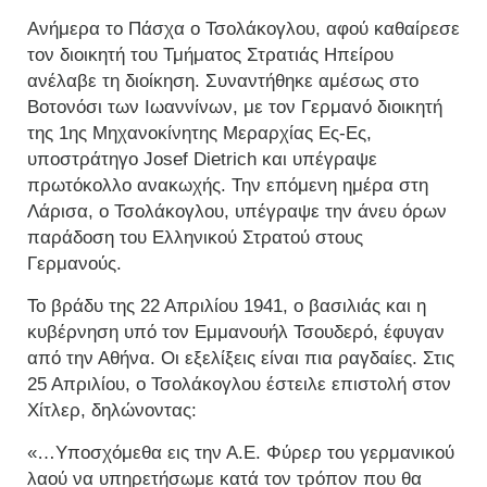
Ανήμερα το Πάσχα ο Τσολάκογλου, αφού καθαίρεσε
τον διοικητή του Τμήματος Στρατιάς Ηπείρου
ανέλαβε τη διοίκηση. Συναντήθηκε αμέσως στο
Βοτονόσι των Ιωαννίνων, με τον Γερμανό διοικητή
της 1ης Μηχανοκίνητης Μεραρχίας Ες-Ες,
υποστράτηγο Josef Dietrich και υπέγραψε
πρωτόκολλο ανακωχής. Την επόμενη ημέρα στη
Λάρισα, ο Τσολάκογλου, υπέγραψε την άνευ όρων
παράδοση του Ελληνικού Στρατού στους
Γερμανούς.
Το βράδυ της 22 Απριλίου 1941, ο βασιλιάς και η
κυβέρνηση υπό τον Εμμανουήλ Τσουδερό, έφυγαν
από την Αθήνα. Οι εξελίξεις είναι πια ραγδαίες. Στις
25 Απριλίου, ο Τσολάκογλου έστειλε επιστολή στον
Χίτλερ, δηλώνοντας:
«…Υποσχόμεθα εις την Α.Ε. Φύρερ του γερμανικού
λαού να υπηρετήσωμε κατά τον τρόπον που θα