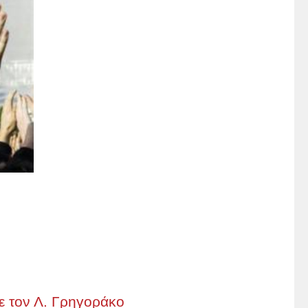
 τον Λ. Γρηγοράκο