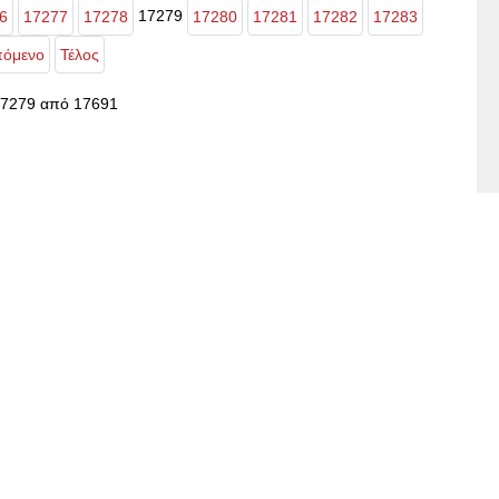
17279
6
17277
17278
17280
17281
17282
17283
όμενο
Τέλος
17279 από 17691