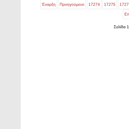
Έναρξη
Προηγούμενο
17274
17275
1727
Επ
Σελίδα 