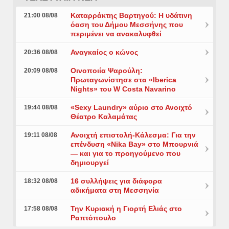
Καταρράκτης Βαρτηγού: Η υδάτινη
21:00 08/08
όαση του Δήμου Μεσσήνης που
περιμένει να ανακαλυφθεί
Αναγκαίος ο κώνος
20:36 08/08
Οινοποιία Ψαρούλη:
20:09 08/08
Πρωταγωνίστησε στα «Iberica
Nights» του W Costa Navarino
«Sexy Laundry» αύριο στο Ανοιχτό
19:44 08/08
Θέατρο Καλαμάτας
Ανοιχτή επιστολή-Κάλεσμα: Για την
19:11 08/08
επένδυση «Nika Bay» στο Μπουρνιά
— και για το προηγούμενο που
δημιουργεί
16 συλλήψεις για διάφορα
18:32 08/08
αδικήματα στη Μεσσηνία
Την Κυριακή η Γιορτή Ελιάς στο
17:58 08/08
Ραπτόπουλο