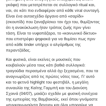
γκάφα) που μετατρέπεται σε συλλογικό ritual και,
ναι, σε κάτι πιο ενδιαφέρον από κάθε viral συνταγή.
Είναι ένα αυτοσχέδιο όργανο από «σαρίδι»
(σκουπίδι) που ξαναβρίσκει τον ήχο του, θυμίζοντας
ότι η ανακύκλωση ήταν τρόπος ζωής πριν γίνει
τάση. Είναι το νυφοπάζαρο, το «κοινωνικό δίκτυο»
που επιστρέφει ψηφιακά για να θυμίσει πως πριν
από κάθε tinder υπήρχε ο αλγόριθμος της
περαντζάδας.
Και φυσικά, είναι εκείνες οι μουσικές που
κουβαλούν μέσα τους κάτι βαθιά συλλογικό:
τραγούδια περασμένα αλλά όχι ξεχασμένα, που τα
αναγνωρίζεις από τις πρώτες νότες τους. Γι’ αυτό
και το φετινό highlight του φεστιβάλ, η μεγάλη
συναυλία της Καίτης Γαρμπή και του Διονύση
Σχοινά (04/07), μοιάζει σχεδόν με φυσική συνέχεια
της εμπειρίας της Βαμβακούς, εκεί όπου γινόμαστε
«συγκοινωνούντα δοχεια» και όλοι μπορούμε να