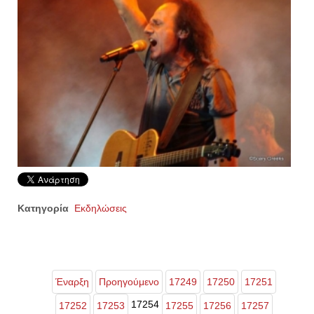
Κατηγορία
Εκδηλώσεις
Έναρξη
Προηγούμενο
17249
17250
17251
17254
17252
17253
17255
17256
17257