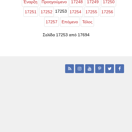
Έναρξη
Προηγούμενο
17248
17249
17250
17253
17251
17252
17254
17255
17256
17257
Επόμενο
Τέλος
Σελίδα 17253 από 17694