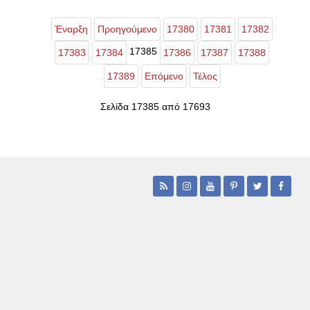
Έναρξη
Προηγούμενο
17380
17381
17382
17385
17383
17384
17386
17387
17388
17389
Επόμενο
Τέλος
Σελίδα 17385 από 17693