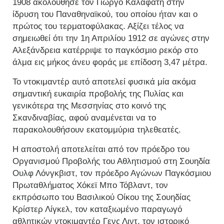
1908 ακολούθησε τον Γιώργο Καλαφάτη στην
ίδρυση του Παναθηναϊκού, του οποίου ήταν και ο
πρώτος του τερματοφύλακας. Αξίζει τέλος να
σημειωθεί ότι την 1η Απριλίου 1912 σε αγώνες στην
Αλεξάνδρεια κατέρριψε το παγκόσμιο ρεκόρ στο
άλμα εις μήκος άνευ φοράς με επίδοση 3,47 μέτρα.
Το ντοκιμαντέρ αυτό αποτελεί φυσικά μία ακόμα
σημαντική ευκαιρία προβολής της Πυλίας και
γενικότερα της Μεσσηνίας στο κοινό της
Σκανδιναβίας, αφού αναμένεται να το
παρακολουθήσουν εκατομμύρια τηλεθεατές.
Η αποστολή αποτελείται από τον πρόεδρο του
Οργανισμού Προβολής του Αθλητισμού στη Σουηδία
Ουλφ Λόνγκβιστ, τον πρόεδρο Αγώνων Παγκόσμιου
Πρωταθλήματος Χόκεϊ Μπο Τόβλαντ, τον
εκπρόσωπο του Βασιλικού Οίκου της Σουηδίας
Κρίστερ Λίγκελ, τον καταξιωμένο παραγωγό
αθλητικών ντοκιμαντέρ Γενς Λιντ, τον ιστορικό