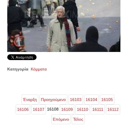
Κατηγορία
Κόμματα
Έναρξη
Προηγούμενο
16103
16104
16105
16108
16106
16107
16109
16110
16111
16112
Επόμενο
Τέλος