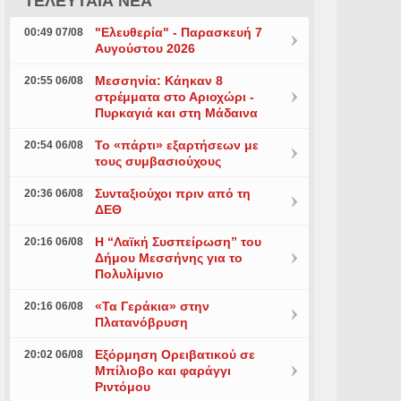
ΤΕΛΕΥΤΑΙΑ ΝΕΑ
"Ελευθερία" - Παρασκευή 7
00:49 07/08
Αυγούστου 2026
Μεσσηνία: Κάηκαν 8
20:55 06/08
στρέμματα στο Αριοχώρι -
Πυρκαγιά και στη Μάδαινα
Το «πάρτι» εξαρτήσεων με
20:54 06/08
τους συμβασιούχους
Συνταξιούχοι πριν από τη
20:36 06/08
ΔΕΘ
Η “Λαϊκή Συσπείρωση” του
20:16 06/08
Δήμου Μεσσήνης για το
Πολυλίμνιο
«Τα Γεράκια» στην
20:16 06/08
Πλατανόβρυση
Εξόρμηση Ορειβατικού σε
20:02 06/08
Μπίλιοβο και φαράγγι
Ριντόμου