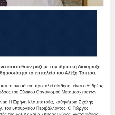
να κατατεθούν μαζί με την ιδρυτική διακήρυξη
δημοσιότητα το επιτελείο του Αλέξη Τσίπρα.
αι το όνομά του προκαλεί αίσθηση, είναι ο Ανδρέας
όεδρος του Εθνικού Οργανισμού Μεταμοσχεύσεων.
ναι: Η Ειρήνη Κλαμπατσέα, καθηγήτρια Σχολής
. του υπουργείου Περιβάλλοντος. Ο Γιώργος
οπής της ΑΔΕΔΥ και ο Σπύρος Πώρος, φωτογράφος,