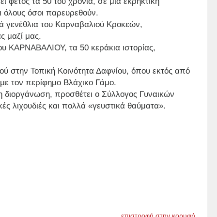
φέτος τα 50 του χρόνια, σε μια εκρηκτική
 όλους όσοι παρευρεθούν.
στά γενέθλια του Καρναβαλιού Κροκεών,
ς μαζί μας.
του ΚΑΡΝΑΒΑΛΙΟΥ, τα 50 κεράκια ιστορίας,
ού στην Τοπική Κοινότητα Δαφνίου, όπου εκτός από
με τον περίφημο Βλάχικο Γάμο.
 τη διοργάνωση, προσθέτει ο Σύλλογος Γυναικών
ές λιχουδιές και πολλά «γευστικά θαύματα».
επιστροφή στην κορυφή