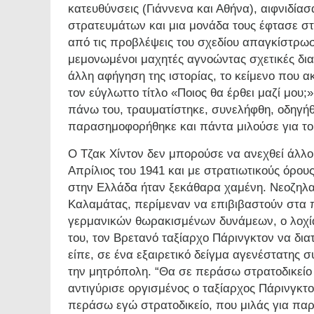
κατευθύνσεις (Γιάννενα και Αθήνα), αιφνιδί
στρατευμάτων και μια μονάδα τους έφτασε στο
από τις προβλέψεις του σχεδίου απαγκίστρωσ
μεμονωμένοι μαχητές αγνοώντας σχετικές δια
άλλη αφήγηση της ιστορίας, το κείμενο που ακ
τον εύγλωττο τίτλο «Ποιος θα έρθει μαζί μου
πάνω του, τραυματίστηκε, συνελήφθη, οδηγή
παρασημοφορήθηκε και πάντα μιλούσε για του
Ο Τζακ Χίντον δεν μπορούσε να ανεχθεί άλλο
Απρίλιος του 1941 και με στρατιωτικούς όρο
στην Ελλάδα ήταν ξεκάθαρα χαμένη. Νεοζηλαν
Καλαμάτας, περίμεναν να επιβιβαστούν στα π
γερμανικών θωρακισμένων δυνάμεων, ο λοχία
του, τον Βρετανό ταξίαρχο Πάρινγκτον να δια
είπε, σε ένα εξαιρετικό δείγμα αγενέστατης 
την μητρόπολη. “Θα σε περάσω στρατοδικείο
αντιγύρισε οργισμένος ο ταξίαρχος Πάρινγκτο
περάσω εγώ στρατοδικείο, που μιλάς για πα