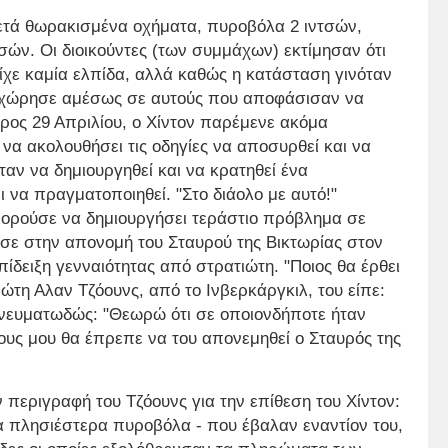
ετά θωρακισμένα οχήματα, πυροβόλα 2 ιντσών,
σών. Οι διοικούντες (των συμμάχων) εκτίμησαν ότι
είχε καμία ελπίδα, αλλά καθώς η κατάσταση γινόταν
ροσχώρησε αμέσως σε αυτούς που αποφάσισαν να
προς 29 Απριλίου, o Χίντον παρέμενε ακόμα
να ακολουθήσει τις οδηγίες να αποσυρθεί και να
ταν να δημιουργηθεί και να κρατηθεί ένα
να πραγματοποιηθεί. "Στο διάολο με αυτό!"
πορούσε να δημιουργήσει τεράστιο πρόβλημα σε
σε στην απονομή του Σταυρού της Βικτωρίας στον
πίδειξη γενναιότητας από στρατιώτη. "Ποιος θα έρθει
ώτη Αλαν Τζόουνς, από το Ινβερκάργκιλ, του είπε:
πνευματωδώς: "Θεωρώ ότι σε οποιονδήποτε ήταν
ρους μου θα έπρεπε να του απονεμηθεί ο Σταυρός της
 περιγραφή του Τζόουνς για την επίθεση του Χίντον:
 πλησιέστερα πυροβόλα - που έβαλαν εναντίον του,