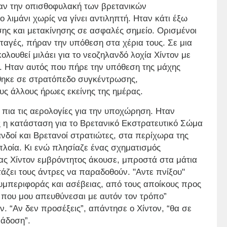
ασαν την οπισθοφυλακή των βρετανικών
 λιμάνι χωρίς να γίνει αντιληπτή. Ηταν κάτι έξω
ης και μετακίνησης σε ασφαλές σημείο. Ορισμένοι
ταγές, πήραν την υπόθεση στα χέρια τους. Σε μια
ολουθεί μιλάει για το νεοζηλανδό λοχία Χίντον με
;». Ηταν αυτός που πήρε την υπόθεση της μάχης
θηκε σε στρατόπεδο συγκέντρωσης,
ς άλλους ήρωες εκείνης της ημέρας.
 πια τις αερολογίες για την υποχώρηση. Ηταν
υς η κατάσταση για το Βρετανικό Εκστρατευτικό Σώμα
δοί και Βρετανοί στρατιώτες, στα περίχωρα της
λοία. Κι ενώ πλησίαζε ένας σχηματισμός
ς Χίντον εμβρόντητος άκουσε, μπροστά στα μάτια
τάζει τους άντρες να παραδοθούν. "Αντε πνίξου"
συμπεριφοράς και ασέβειας, από τους αποίκους προς
 που μου απευθύνεσαι με αυτόν τον τρόπο”
ν. “Αν δεν προσέξεις”, απάντησε ο Χίντον, “θα σε
ράδοση”.