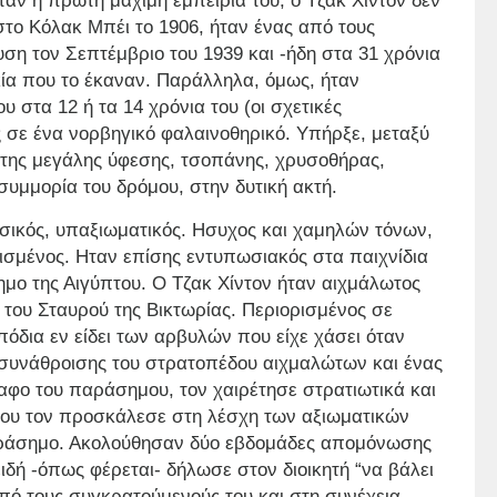
ταν η πρώτη μάχιμη εμπειρία του, ο Τζακ Χίντον δεν
στο Κόλακ Μπέι το 1906, ήταν ένας από τους
η τον Σεπτέμβριο του 1939 και -ήδη στα 31 χρόνια
κία που το έκαναν. Παράλληλα, όμως, ήταν
ου στα 12 ή τα 14 χρόνια του (οι σχετικές
ς σε ένα νορβηγικό φαλαινοθηρικό. Υπήρξε, μεταξύ
της μεγάλης ύφεσης, τσοπάνης, χρυσοθήρας,
συμμορία του δρόμου, στην δυτική ακτή.
ασικός, υπαξιωματικός. Ησυχος και χαμηλών τόνων,
ισμένος. Ηταν επίσης εντυπωσιακός στα παιχνίδια
μο της Αιγύπτου. Ο Τζακ Χίντον ήταν αιχμάλωτος
του Σταυρού της Βικτωρίας. Περιορισμένος σε
όδια εν είδει των αρβυλών που είχε χάσει όταν
 συνάθροισης του στρατοπέδου αιχμαλώτων και ένας
αφο του παράσημου, τον χαιρέτησε στρατιωτικά και
πέδου τον προσκάλεσε στη λέσχη των αξιωματικών
αράσημο. Ακολούθησαν δύο εβδομάδες απομόνωσης
ειδή -όπως φέρεται- δήλωσε στον διοικητή “να βάλει
πό τους συγκρατούμενούς του και στη συνέχεια