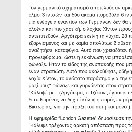
Τον γερμανικό σχηματισμό αποτελούσαν αρκ
όλμοι 3 ιντσών και δύο ακόμα πυροβόλα 6 ιντ
μία ενέργεια εναντίον των Γερμανών δεν θα 
ολοένα και πιο χαοτική, ο λοχίας Χίντον π
αντεπιτεθούν. Αργότερα εκείνη τη νύχτα, 28 
εξοργισμένος και με καμία απολύτως διάθεση 
αναζητήσει καταφύγιο. Αυτό που χρειαζόταν ή
προγεφύρωμα, ώστε η εκκένωση να μπορέσει 
φώναξε. Ηταν το είδος της ανυπακοής που μ
έναν στρατιώτη. Αυτό που ακολούθησε, οδήγη
λοχία Χίντον, το ανώτατο παράσημο για την ε
μαζί μου;" φώναξε και γυρνώντας στον στρατι
“Κάλυψέ με”. (Αργότερα, ο Τζόουνς έγραψε 
διατεθειμένος να δεχτεί κάλυψη πυρός εκ μέ
Βικτωρίας, για την πράξη του αυτή και μόνο").
Η εφημερίδα “London Gazette” δημοσίευσε την
"Κάλυψε τρέχοντας αρκετή απόσταση προς τα