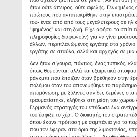
που σχεδόν ξέσπασε σε γέλια". Αν και αυτή ή
ήταν ούτε άπειρος, ούτε αφελής. Γεννημένος 
πρώτους που ανταποκρίθηκε στην επιστράτευσ
του- ένας από από τους μεγαλύτερους σε ηλι
“ψημένος” και στη ζωή. Είχε αφήσει το σπίτι τ
πληροφορίες διαφωνούν) για να γίνει μούτσο
άλλων, περιπλανώμενος εργάτης στα χρόνια 
εργάτης σε σταύλο, αλλά και αρχηγός σε μια 
Δεν ήταν σίγουρα, πάντως, ένας τυπικός, κλ
όπως θυμούνται, αλλά και εξαιρετικά αποφασ
ράγκμπι που έπαιζαν όταν βρέθηκαν στην έρη
πολέμου όταν του απονεμήθηκε το παράσημο 
απομόνωση, με ξύλινες σανίδες δεμένες στα π
τραυματίστηκε, κλήθηκε στη μέση του χώρου
Γερμανός στρατηγός του επέδωσε ένα αντίγρ
του έσφιξε το χέρι. Ο διοικητής του στρατο
όπου έκανε πρόποση με σαμπάνια για το π
που τον έφεραν στα όρια της λιμοκτονίας, επ
τη σαμπάνια εκεί που ξέρει”… Aποθεώθηκε α