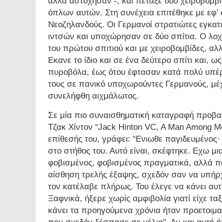
αλλά αστόχησαν -, και πέταξε δύο χειροβομβ
όπλων αυτών. Στη συνέχεια επιτέθηκε με εφ
Νεοζηλανδούς. Οι Γερμανοί στρατιώτες εγκα
ιντσών και υποχώρησαν σε δύο σπίτια. Ο λοχ
του πρώτου σπιτιού και με χειροβομβίδες, αλ
Εκανε το ίδιο και σε ένα δεύτερο σπίτι και, 
πυροβόλα, έως ότου έφτασαν κατά πολύ υπέρ
τους σε πανικό υποχωρούντες Γερμανούς, μέχ
συνελήφθη αιχμάλωτος.
Σε μία πιο συναισθηματική καταγραφή προβαί
Τζακ Χίντον “Jack Hinton VC, A Man Among M
επίθεσής του, γράφει: “Ενιωθε παγιδευμένος
στο στήθος του. Αυτό είναι, σκέφτηκε. Εχω μ
φοβισμένος, φοβισμένος πραγματικά, αλλά π
αίσθηση τρελής έξαψης, σχεδόν σαν να υπήρ
τον κατέλαβε πλήρως. Του έλεγε να κάνει αυτ
Ξαφνικά, ήξερε χωρίς αμφιβολία γιατί είχε ταξι
κάνει τα προηγούμενα χρόνια ήταν προετοιμα