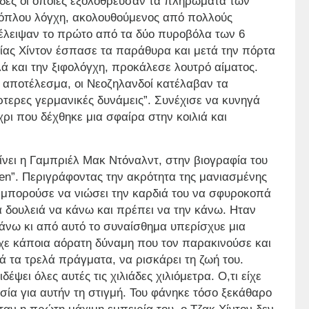
ίδες οι οποίες εξολόθρευσαν τα πληρώματα των
’ όπλου λόγχη, ακολουθούμενος από πολλούς
τέλειψαν το πρώτο από τα δύο πυροβόλα των 6
ίας Χίντον έσπασε τα παράθυρα και μετά την πόρτα
λά και την ξιφολόγχη, προκάλεσε λουτρό αίματος.
ως αποτέλεσμα, οι Νεοζηλανδοί κατέλαβαν τα
τερες γερμανικές δυνάμεις”. Συνέχισε να κυνηγά
ρι που δέχθηκε μια σφαίρα στην κοιλιά και
νει η Γαμπριέλ Μακ Ντόναλντ, στην βιογραφία του
en”. Περιγράφοντας την ακρότητα της μανιασμένης
· μπορούσε να νιώσει την καρδιά του να σφυροκοπά
ια δουλειά να κάνω και πρέπει να την κάνω. Ηταν
άνω κι από αυτό το συναίσθημα υπερίσχυε μια
χε κάποια αόρατη δύναμη που τον παρακινούσε και
ά τα τρελά πράγματα, να ρισκάρει τη ζωή του.
δέψει όλες αυτές τις χιλιάδες χιλιόμετρα. Ο,τι είχε
σία για αυτήν τη στιγμή. Του φάνηκε τόσο ξεκάθαρο