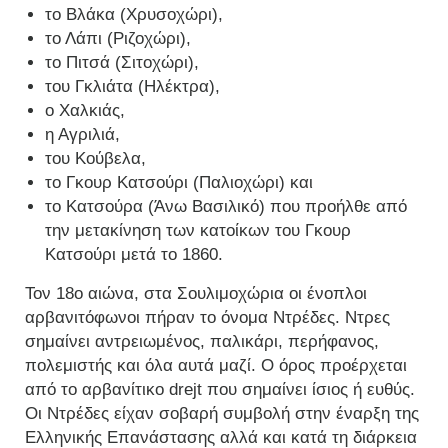
το Βλάκα (Χρυσοχώρι),
το Λάπι (Ριζοχώρι),
το Πιτσά (Σιτοχώρι),
του Γκλιάτα (Ηλέκτρα),
ο Χαλκιάς,
η Αγριλιά,
του Κούβελα,
το Γκουρ Κατσούρι (Παλιοχώρι) και
το Κατσούρα (Άνω Βασιλικό) που προήλθε από
την μετακίνηση των κατοίκων του Γκουρ
Κατσούρι μετά το 1860.
Τον 18ο αιώνα, στα Σουλιμοχώρια οι ένοπλοι
αρβανιτόφωνοι πήραν το όνομα Ντρέδες. Ντρες
σημαίνει αντρειωμένος, παλικάρι, περήφανος,
πολεμιστής και όλα αυτά μαζί. Ο όρος προέρχεται
από το αρβανίτικο drejt που σημαίνει ίσιος ή ευθύς.
Οι Ντρέδες είχαν σοβαρή συμβολή στην έναρξη της
Ελληνικής Επανάστασης αλλά και κατά τη διάρκεια