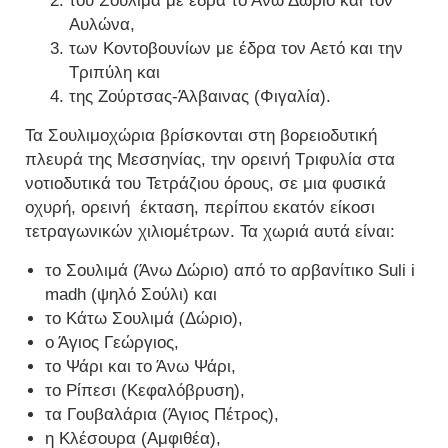
του Σουλιμά με έδρα το Άνω Δώριο και τον
Αυλώνα,
των Κοντοβουνίων με έδρα τον Αετό και την
Τριπύλη και
της Ζούρτσας-Άλβαινας (Φιγαλία).
Τα Σουλιμοχώρια βρίσκονται στη βορειοδυτική
πλευρά της Μεσσηνίας, την ορεινή Τριφυλία στα
νοτιοδυτικά του Τετράζιου όρους, σε μια φυσικά
οχυρή, ορεινή έκταση, περίπου εκατόν είκοσι
τετραγωνικών χιλιομέτρων. Τα χωριά αυτά είναι:
το Σουλιμά (Άνω Δώριο) από το αρβανίτικο Suli i
madh (ψηλό Σούλι) και
το Κάτω Σουλιμά (Δώριο),
ο Άγιος Γεώργιος,
το Ψάρι και το Άνω Ψάρι,
το Ρίπεσι (Κεφαλόβρυση),
τα Γουβαλάρια (Άγιος Πέτρος),
η Κλέσουρα (Αμφιθέα),