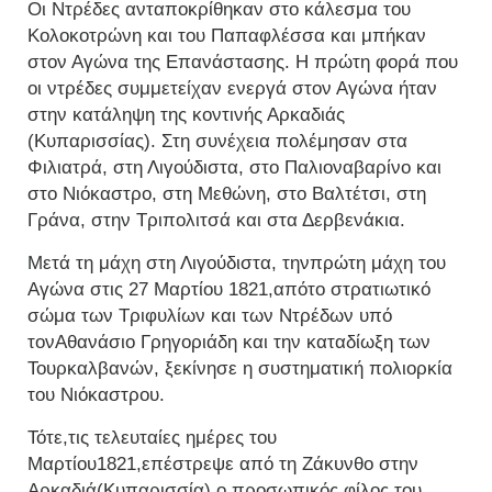
Οι Ντρέδες ανταποκρίθηκαν στο κάλεσμα του
Κολοκοτρώνη και του Παπαφλέσσα και μπήκαν
στον Αγώνα της Επανάστασης. Η πρώτη φορά που
οι ντρέδες συμμετείχαν ενεργά στον Αγώνα ήταν
στην κατάληψη της κοντινής Αρκαδιάς
(Κυπαρισσίας). Στη συνέχεια πολέμησαν στα
Φιλιατρά, στη Λιγούδιστα, στο Παλιοναβαρίνο και
στο Νιόκαστρο, στη Μεθώνη, στο Βαλτέτσι, στη
Γράνα, στην Τριπολιτσά και στα Δερβενάκια.
Μετά τη μάχη στη Λιγούδιστα, τηνπρώτη μάχη του
Αγώνα στις 27 Μαρτίου 1821,απότο στρατιωτικό
σώμα των Τριφυλίων και των Ντρέδων υπό
τονΑθανάσιο Γρηγοριάδη και την καταδίωξη των
Τουρκαλβανών, ξεκίνησε η συστηματική πολιορκία
του Νιόκαστρου.
Τότε,τις τελευταίες ημέρες του
Μαρτίου1821,επέστρεψε από τη Ζάκυνθο στην
Αρκαδιά(Κυπαρισσία) ο προσωπικός φίλος του