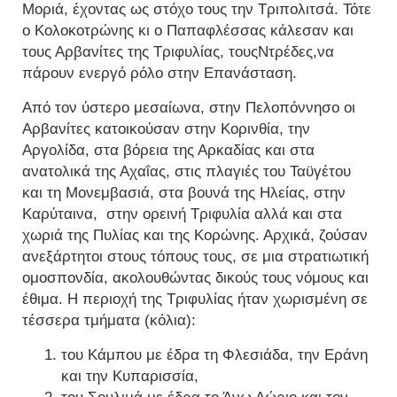
Μοριά, έχοντας ως στόχο τους την Τριπολιτσά. Τότε
ο Κολοκοτρώνης κι ο Παπαφλέσσας κάλεσαν και
τους Αρβανίτες της Τριφυλίας, τουςΝτρέδες,να
πάρουν ενεργό ρόλο στην Επανάσταση.
Από τον ύστερο μεσαίωνα, στην Πελοπόννησο οι
Αρβανίτες κατοικούσαν στην Κορινθία, την
Αργολίδα, στα βόρεια της Αρκαδίας και στα
ανατολικά της Αχαΐας, στις πλαγιές του Ταϋγέτου
και τη Μονεμβασιά, στα βουνά της Ηλείας, στην
Καρύταινα, στην ορεινή Τριφυλία αλλά και στα
χωριά της Πυλίας και της Κορώνης. Αρχικά, ζούσαν
ανεξάρτητοι στους τόπους τους, σε μια στρατιωτική
ομοσπονδία, ακολουθώντας δικούς τους νόμους και
έθιμα. Η περιοχή της Τριφυλίας ήταν χωρισμένη σε
τέσσερα τμήματα (κόλια):
του Κάμπου με έδρα τη Φλεσιάδα, την Εράνη
και την Κυπαρισσία,