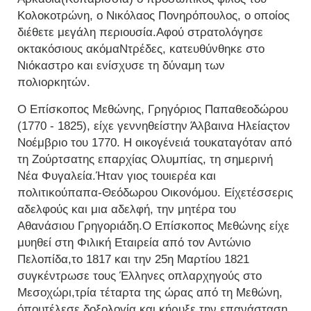
Κολοκοτρώνη, ο Νικόλαος Πονηρόπουλος, ο οποίος
διέθετε μεγάλη περιουσία.Αφού στρατολόγησε
οκτακόσιους ακόμαΝτρέδες, κατευθύνθηκε στο
Νιόκαστρο και ενίσχυσε τη δύναμη των
πολιορκητών.
Ο Επίσκοπος Μεθώνης, Γρηγόριος Παπαθεοδώρου
(1770 - 1825), είχε γεννηθείστην Άλβαινα Ηλείαςτον
Νοέμβριο του 1770. Η οικογένειά τουκαταγόταν από
τη Ζούρτσατης επαρχίας Ολυμπίας, τη σημερινή
Νέα Φυγαλεία.Ήταν γιος τουιερέα και
πολιτικούπαπα-Θεόδωρου Οικονόμου. Είχετέσσερις
αδελφούς και μια αδελφή, την μητέρα του
Αθανάσιου Γρηγοριάδη.Ο Επίσκοπος Μεθώνης είχε
μυηθεί στη Φιλική Εταιρεία από τον Αντώνιο
Πελοπίδα,το 1817 και την 25η Μαρτίου 1821
συγκέντρωσε τους Έλληνες οπλαρχηγούς στο
Μεσοχώρι,τρία τέταρτα της ώρας από τη Μεθώνη,
όπουτέλεσε δοξολογία και κήρυξε την επανάσταση