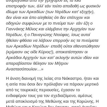
ανδραγαθίαι από την γρήγορον εις τα ίδια
επιστροφήν των, άλλ’ εάν τούτο αποδοθή ως φυσικόν
ιδίωμα των Αρκαδίων (των Ντρέδων κατ’ εξοχήν),
δεν είναι και άπο αληθείας ότι δεν επέτυχον και
οδηγιών συμφώνων με το πνεύμα των· εάν έζη ο
Γιαννάκης Μέλιος και ελάμβανε την Αρχηγίαν των
Ντρέδων, ή ο Παναγιώτης Ντούφας, ίσως αυτοί
ήθελαν φθάσει να λάβουν επιρροήν εις τα πνεύματα
των Αρκαδίων Ντρέδων· επειδή ούτοι εθανατώθησαν
(κρίμασιν οις οίδε Κύριος!), αποκατέστησαν οι
Αρκάδιοι Αρχηγόν των κατ’ εκλογήν αυτών ιδίαν και
απαραβίαστον θέλησιν τον Μήτρον
Αναστασόπουλον…»
Η άνιση διανομή της λείας στο Νιόκαστρο, ήταν και
η αιτία που όσοι δεν πρόλαβαν να πάρουν μερτικό
από τις τουρκικές περιουσίες, έχασαν το
ενδιαφέρον τους για τον σχεδιαζόμενο, αμέσως
μετά αποκλεισμό της Μεθώνης και της Κορώνης. Η