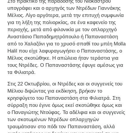
Στο πρακτικό της παράδοσης του Νιόκαστρου
υπογράφει και ο αρχηγός των Ντρέδων Γιαννάκης
Μέλιος. Λίγο αργότερα, μετά την επιτυχή συμφωνία
για τη λήξη της πολιορκίας, σε ένα καφενείο της
περιοχής, μετά από φιλονικία με τον οπλαρχηγό
Αναστάσιο Παπαδημητρόπουλο ή Παπαναστάση
από το Χαλαζόνι για το χρυσό σπαθί του μπέη Molla
Halil που είχε λαφυραγωγήσει ο Παπαναστάσης, ο
Μέλιος σκοτώθηκε. Η απώλεια ήταν τεράστια για
τους Ντρέδες. Ο Παπαναστάσης έφυγε αμέσως για
τα Φιλιατρά.
Στις 22 Οκτωβρίου, οι Ντρέδες και οι συγγενείς του
Μέλιου διψώντας για εκδίκηση, βρήκαν το
κρησφύγετο του Παπαναστάση στα Φιλιατρά. Στη
σύρραξη που έγινε όμως εκεί σκοτώθηκε όμως και
ο Παναγιώτης Ντούφας. Τα αδέλφια και οι συγγενείς
των σκοτωμένων Ντρέδων οπλαρχηγών
τραυμάτισαν στο πόδι τον Παπαναστάση, αλλά