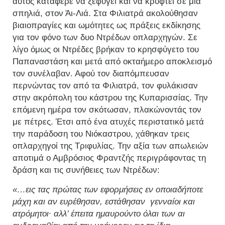
αυτός κατάφερε να ξεφύγει και να κρυφτεί σε μια
σπηλιά, στον Άι-Λιά. Στα Φιλιατρά ακολούθησαν
βιαιοπραγίες και ωμότητες ως πράξεις εκδίκησης
για τον φόνο των δυο Ντρέδων οπλαρχηγών. Σε
λίγο όμως οι Ντρέδες βρήκαν το κρησφύγετο του
Παπαναστάση και μετά από οκταήμερο αποκλεισμό
τον συνέλαβαν. Αφού τον διαπόμπευσαν
περνώντας τον από τα Φιλιατρά, τον φυλάκισαν
στην ακρόπολη του κάστρου της Κυπαρισσίας. Την
επόμενη ημέρα τον σκότωσαν, πλακώνοντάς τον
με πέτρες. Έτσι από ένα ατυχές περιστατικό μετά
την παράδοση του Νιόκαστρου, χάθηκαν τρεις
οπλαρχηγοί της Τριφυλίας. Την αξία των απωλειών
αποτιμά ο Αμβρόσιος Φραντζής περιγράφοντας τη
δράση και τις συνήθειες των Ντρέδων:
«…εις τας πρώτας των εφορμήσεις εν οποιαδήποτε
μάχη και αν ευρέθησαν, εστάθησαν γενναίοι και
ατρόμητοι· αλλ’ έπειτα ημαυρούντο όλαι των αι