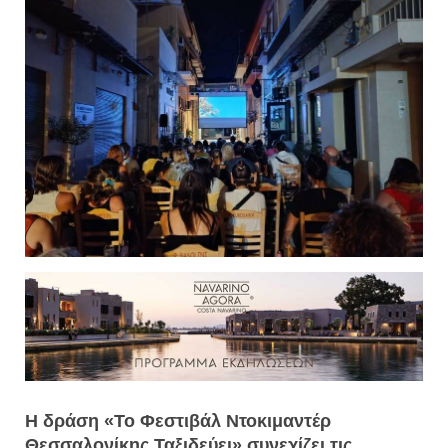
Η δράση «Το Φεστιβάλ Ντοκιμαντέρ
Θεσσαλονίκης Ταξιδεύει» συνεχίζει τις