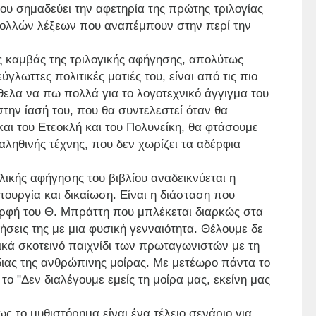
ου σημαδεύει την αφετηρία της πρώτης τριλογίας
πολλών λέξεων που αναπέμπουν στην περί την
κός καμβάς της τριλογικής αφήγησης, απολύτως
γλωττες πολιτικές ματιές του, είναι από τις πιο
θελα να πω πολλά για το λογοτεχνικό άγγιγμα του
ην ίασή του, που θα συντελεστεί όταν θα
ι του Ετεοκλή και του Πολυνείκη, θα φτάσουμε
αληθινής τέχνης, που δεν χωρίζει τα αδέρφια
ικής αφήγησης του βιβλίου αναδεικνύεται η
ιτουργία και δικαίωση. Είναι η διάσταση που
ορφή του Θ. Μπράττη που μπλέκεται διαρκώς στα
λήσεις της με μια φυσική γενναιότητα. Θέλουμε δε
τικά σκοτεινό παιχνίδι των πρωταγωνιστών με τη
ίδιας της ανθρώπινης μοίρας. Με μετέωρο πάντα το
ο "Δεν διαλέγουμε εμείς τη μοίρα μας, εκείνη μας
ς το μυθιστόρημα είναι ένα τέλειο σενάριο για