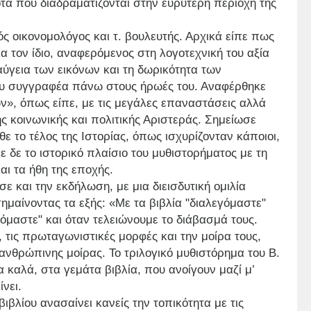
τα που διαδραματίζονται στην ευρύτερη περιοχή της
ς οικονομολόγος και τ. βουλευτής. Αρχικά είπε πως
α τον ίδιο, αναφερόμενος στη λογοτεχνική του αξία
ιαύγεια των εικόνων και τη δωρικότητα των
ου συγγραφέα πάνω στους ήρωές του. Αναφέρθηκε
ν», όπως είπε, με τις μεγάλες επαναστάσεις αλλά
ης κοινωνικής και πολιτικής Αριστεράς. Σημείωσε
ε το τέλος της Ιστορίας, όπως ισχυρίζονταν κάποιοι,
 δε το ιστορικό πλαίσιο του μυθιστορήματος με τη
αι τα ήθη της εποχής.
 και την εκδήλωση, με μια διεισδυτική ομιλία
ημαίνοντας τα εξής: «Με τα βιβλία "διαλεγόμαστε"
γόμαστε" και όταν τελειώνουμε το διάβασμά τους.
, τις πρωταγωνιστικές μορφές και την μοίρα τους,
 ανθρώπινης μοίρας. Το τριλογικό μυθιστόρημα του Β.
 καλά, στα γεμάτα βιβλία, που ανοίγουν μαζί μ’
νει.
βιβλίου ανασαίνει κανείς την τοπικότητα με τις