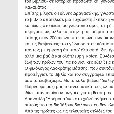
του βιβλίου- σε ιστορικά πρόσωπα και γεγονό
Καλαμάτας.
Επίσης μίλησε ο Γιάννης Δραγασάκης, γνωστό
το βιβλίο αποτέλεσε μια ευχάριστη έκπληξη γι
και ιδίως στο ιδιαίτερο γλωσσικό ύφος, στη δ
περιγραφών, αλλά και στην τρυφερή ματιά τ
επίσης στον 20ό αιώνα, «τον αιώνα των άκρω
και τις διαψεύσεις που γέννησε στον κόσμο τ
πάντως με έμφαση ότι, παρ’ όλα αυτά, δεν ήρθ
αλλά μια βαθιά και ολόπλευρη κρίση. Σύνδεσε
ζωή των ηρώων του, τις κοινωνικές εξελίξεις κ
Ο φιλόλογος Λαοκράτης Βάσσης, που συντόνισε
προσέγγισε το βιβλίο και τον συγγραφέα επισ
όσο τα διαβάζουμε. Με τα καλά βιβλία "διαλε
Παίρνουμε μαζί μας το πνευματικό τους κλίμα
ιδίως όταν ανοίγουν ρωγμές για τη θέαση της
Αμανατίδη "Δρόμοι πάνω στο χιόνι" ανήκει στα
αυτούς που τα διαβάζουν διάλογο που δεν κλεί
Από τις πρώτες ως τις τελευταίες σελίδες του 