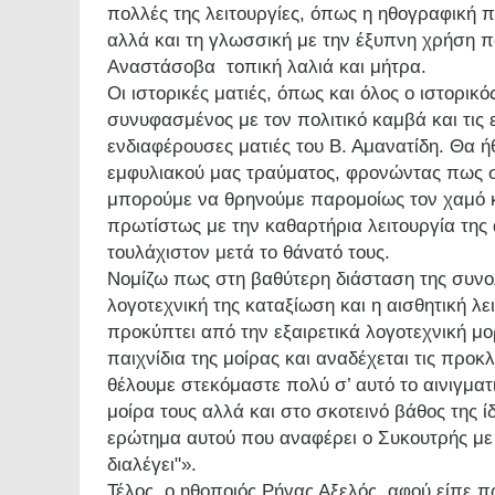
πολλές της λειτουργίες, όπως η ηθογραφική π
αλλά και τη γλωσσική με την έξυπνη χρήση 
Αναστάσοβα τοπική λαλιά και μήτρα.
Οι ιστορικές ματιές, όπως και όλος ο ιστορι
συνυφασμένος με τον πολιτικό καμβά και τις εύ
ενδιαφέρουσες ματιές του Β. Αμανατίδη. Θα ή
εμφυλιακού μας τραύματος, φρονώντας πως στ
μπορούμε να θρηνούμε παρομοίως τον χαμό κα
πρωτίστως με την καθαρτήρια λειτουργία της 
τουλάχιστον μετά το θάνατό τους.
Νομίζω πως στη βαθύτερη διάσταση της συνολ
λογοτεχνική της καταξίωση και η αισθητική λε
προκύπτει από την εξαιρετικά λογοτεχνική μ
παιχνίδια της μοίρας και αναδέχεται τις προκ
θέλουμε στεκόμαστε πολύ σ’ αυτό το αινιγμα
μοίρα τους αλλά και στο σκοτεινό βάθος της 
ερώτημα αυτού που αναφέρει ο Συκουτρής με τ
διαλέγει"».
Τέλος, ο ηθοποιός Ρήγας Αξελός, αφού είπε πω