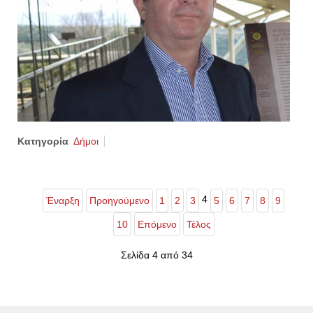
Κατηγορία
Δήμοι
4
Έναρξη
Προηγούμενο
1
2
3
5
6
7
8
9
10
Επόμενο
Τέλος
Σελίδα 4 από 34