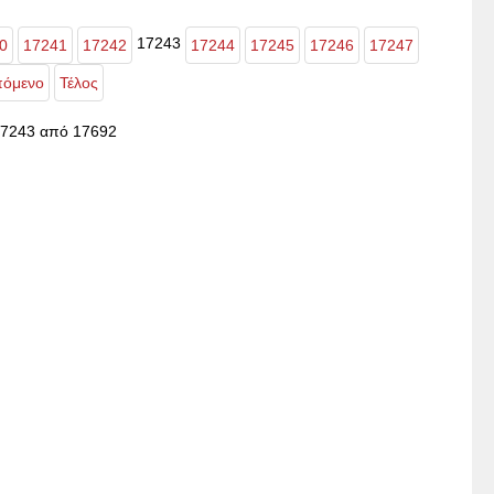
17243
0
17241
17242
17244
17245
17246
17247
όμενο
Τέλος
17243 από 17692