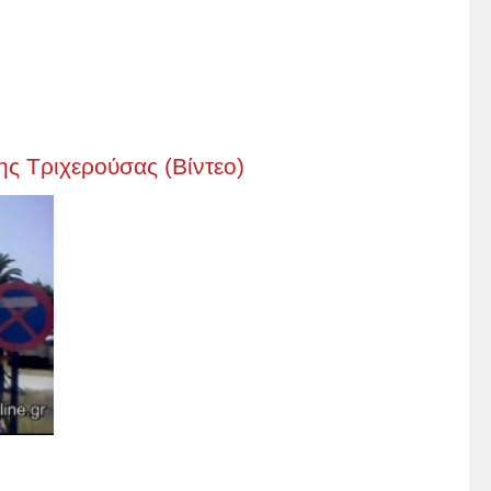
ης Τριχερούσας (Βίντεο)