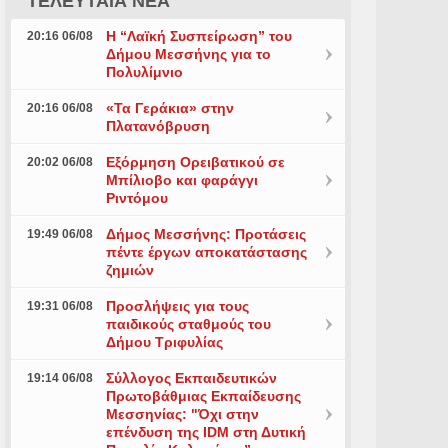
ΤΕΛΕΥΤΑΙΑ ΝΕΑ
Η “Λαϊκή Συσπείρωση” του
20:16 06/08
Δήμου Μεσσήνης για το
Πολυλίμνιο
«Τα Γεράκια» στην
20:16 06/08
Πλατανόβρυση
Εξόρμηση Ορειβατικού σε
20:02 06/08
Μπίλιοβο και φαράγγι
Ριντόμου
Δήμος Μεσσήνης: Προτάσεις
19:49 06/08
πέντε έργων αποκατάστασης
ζημιών
Προσλήψεις για τους
19:31 06/08
παιδικούς σταθμούς του
Δήμου Τριφυλίας
Σύλλογος Εκπαιδευτικών
19:14 06/08
Πρωτοβάθμιας Εκπαίδευσης
Μεσσηνίας: "Όχι στην
επένδυση της IDM στη Δυτική