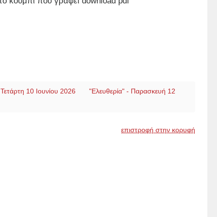
το κουμπί που γράφει download pdf
- Τετάρτη 10 Ιουνίου 2026
"Ελευθερία" - Παρασκευή 12
επιστροφή στην κορυφή