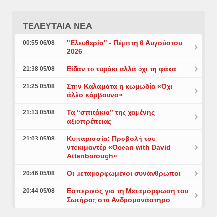
ΤΕΛΕΥΤΑΙΑ ΝΕΑ
"Ελευθερία" - Πέμπτη 6 Αυγούστου
00:55 06/08
2026
Είδαν το τυράκι αλλά όχι τη φάκα
21:38 05/08
Στην Καλαμάτα η κωμωδία «Οχι
21:25 05/08
άλλο κάρβουνο»
Τα “σπιτάκια” της χαμένης
21:13 05/08
αξιοπρέπειας
Κυπαρισσία: Προβολή του
21:03 05/08
ντοκιμαντέρ «Ocean with David
Attenborough»
Οι μεταμορφωμένοι συνάνθρωποι
20:46 05/08
Εσπερινός για τη Μεταμόρφωση του
20:44 05/08
Σωτήρος στο Ανδρομονάστηρο