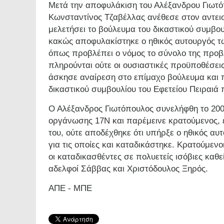
Μετά την αποφυλάκιση του Αλέξανδρου Γιωτό
Κωνσταντίνος Τζαβέλλας ανέθεσε στον αντει
μελετήσει το βούλευμα του δικαστικού συμβουλ
κακώς αποφυλακίστηκε ο ηθικός αυτουργός των
όπως προβλέπει ο νόμος το σύνολο της προβλ
πληρούνται ούτε οι ουσιαστικές προϋποθέσεις
άσκησε αναίρεση στο επίμαχο βούλευμα και π
δικαστικού συμβουλίου του Εφετείου Πειραιά
Ο Αλέξανδρος Γιωτόπουλος συνελήφθη το 200
οργάνωσης 17Ν και παρέμεινε κρατούμενος, ε
του, ούτε αποδέχθηκε ότι υπήρξε ο ηθικός α
για τις οποίες και καταδικάστηκε. Κρατούμεν
οι καταδικασθέντες σε πολυετείς ισόβιες καθε
αδελφοί Σάββας και Χριστόδουλος Ξηρός.
ΑΠΕ - ΜΠΕ