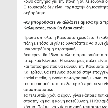
κοινό αφήγημα για την πόλη ή αν λειτουργεί ο
Ο τουρισμός δεν είναι «αρπαχτή» δημοσιότητας
σοβαρότητα.
-Αν μπορούσατε να αλλάξετε άμεσα τρία π
Καλαμάτας, ποια θα ήταν αυτά;
Πρώτα απ’ όλα, η Καλαμάτα χρειάζεται ξεκάθα
πόλη με τόσο μεγάλες δυνατότητες να συνεχί
μακροπρόθεσμη στρατηγική.
Δεύτερον, θα έδινα απόλυτη προτεραιότητα 
Ιστορικού Κέντρου. Η εικόνα μιας πόλης είναι
και τοπόσημα που θα κάνουν την Καλαμάτα α
Και τρίτον, θα επένδυα σοβαρά στην επαγγε
social media, η ενιαία φωτογραφική εικόνα, ο
του τουρισμού από το εξωτερικό πρέπει να γί
αποσπασματικά.
Τα τελευταία χρόνια έχουν γίνει κάποιες θετικ
στρατηγική και η κοινή κατεύθυνση. Η Καλα
κόσμο. Πρέπει να χτίσει ισχυρή ταυτότητα ω