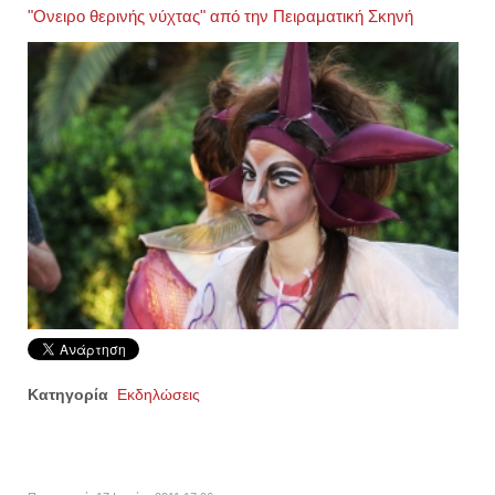
"Ονειρο θερινής νύχτας" από την Πειραματική Σκηνή
Κατηγορία
Εκδηλώσεις