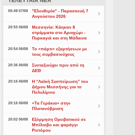
ΤΕΛΕΥΤΑΙΑ ΝΕΑ
"Ελευθερία" - Παρασκευή 7
00:49 07/08
Αυγούστου 2026
Μεσσηνία: Κάηκαν 8
20:55 06/08
στρέμματα στο Αριοχώρι -
Πυρκαγιά και στη Μάδαινα
Το «πάρτι» εξαρτήσεων με
20:54 06/08
τους συμβασιούχους
Συνταξιούχοι πριν από τη
20:36 06/08
ΔΕΘ
Η “Λαϊκή Συσπείρωση” του
20:16 06/08
Δήμου Μεσσήνης για το
Πολυλίμνιο
«Τα Γεράκια» στην
20:16 06/08
Πλατανόβρυση
Εξόρμηση Ορειβατικού σε
20:02 06/08
Μπίλιοβο και φαράγγι
Ριντόμου