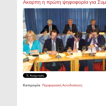
Ακαρπη η πρώτη ψηφοφορία για Συμ
Κατηγορία
Περιφερειακή Αυτοδιοίκηση