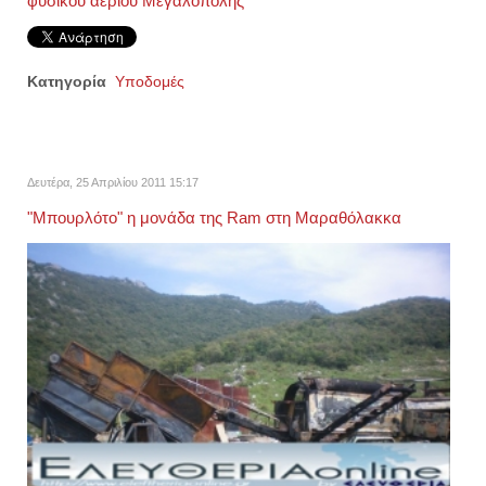
φυσικού αερίου Μεγαλόπολης
Κατηγορία
Υποδομές
Δευτέρα, 25 Απριλίου 2011 15:17
"Μπουρλότο" η μονάδα της Ram στη Μαραθόλακκα