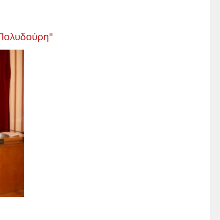
Πολυδούρη"