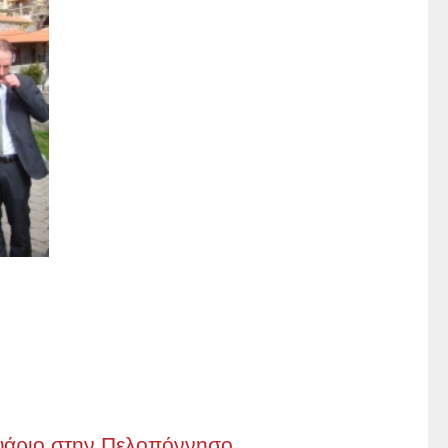
υάριο στην Πελοπόννησο