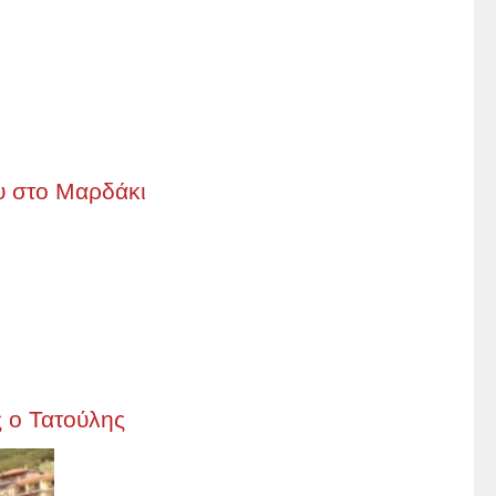
υ στο Μαρδάκι
ς ο Τατούλης