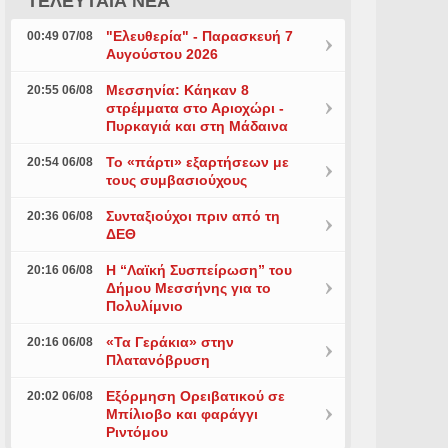
ΤΕΛΕΥΤΑΙΑ ΝΕΑ
"Ελευθερία" - Παρασκευή 7
00:49 07/08
Αυγούστου 2026
Μεσσηνία: Κάηκαν 8
20:55 06/08
στρέμματα στο Αριοχώρι -
Πυρκαγιά και στη Μάδαινα
Το «πάρτι» εξαρτήσεων με
20:54 06/08
τους συμβασιούχους
Συνταξιούχοι πριν από τη
20:36 06/08
ΔΕΘ
Η “Λαϊκή Συσπείρωση” του
20:16 06/08
Δήμου Μεσσήνης για το
Πολυλίμνιο
«Τα Γεράκια» στην
20:16 06/08
Πλατανόβρυση
Εξόρμηση Ορειβατικού σε
20:02 06/08
Μπίλιοβο και φαράγγι
Ριντόμου