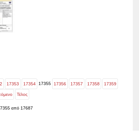
17355
2
17353
17354
17356
17357
17358
17359
όμενο
Τέλος
17355 από 17687