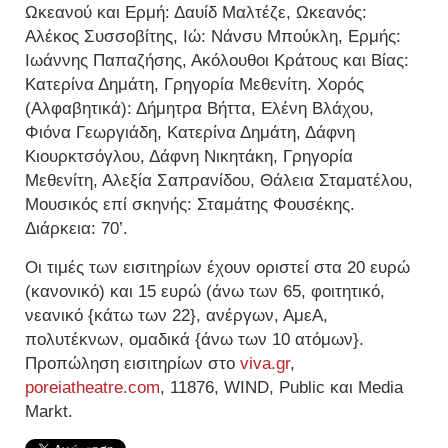
Ωκεανού και Ερμή: Δαυίδ Μαλτέζε, Ωκεανός:
Αλέκος Συσσοβίτης, Ιώ: Νάνσυ Μπούκλη, Ερμής:
Ιωάννης Παπαζήσης, Ακόλουθοι Κράτους και Βίας:
Κατερίνα Δημάτη, Γρηγορία Μεθενίτη. Χoρός
(Αλφαβητικά): Δήμητρα Βήττα, Ελένη Βλάχου,
Φιόνα Γεωργιάδη, Κατερίνα Δημάτη, Δάφνη
Κιουρκτσόγλου, Δάφνη Νικητάκη, Γρηγορία
Μεθενίτη, Αλεξία Σαπρανίδου, Θάλεια Σταματέλου,
Μουσικός επί σκηνής: Σταμάτης Φουσέκης.
Διάρκεια: 70’.
Οι τιμές των εισιτηρίων έχουν οριστεί στα 20 ευρώ
(κανονικό) και 15 ευρώ (άνω των 65, φοιτητικό,
νεανικό {κάτω των 22}, ανέργων, ΑμεΑ,
πολυτέκνων, ομαδικά {άνω των 10 ατόμων}.
Προπώληση εισιτηρίων στο
viva.gr
,
poreiatheatre.com
, 11876, WIND, Public και Media
Markt.