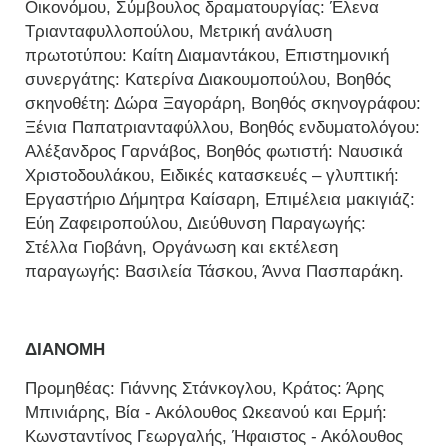
Οικονόμου, Σύμβουλος δραματουργίας: Έλενα
Τριανταφυλλοπούλου, Μετρική ανάλυση
πρωτοτύπου: Καίτη Διαμαντάκου, Επιστημονική
συνεργάτης: Κατερίνα Διακουμοπούλου, Βοηθός
σκηνοθέτη: Δώρα Ξαγοράρη, Βοηθός σκηνογράφου:
Ξένια Παπατριανταφύλλου, Βοηθός ενδυματολόγου:
Αλέξανδρος Γαρνάβος, Bοηθός φωτιστή: Ναυσικά
Χριστοδουλάκου, Ειδικές κατασκευές – γλυπτική:
Eργαστήριο Δήμητρα Καίσαρη, Επιμέλεια μακιγιάζ:
Eύη Ζαφειροπούλου, Διεύθυνση Παραγωγής:
Στέλλα Γιοβάνη, Οργάνωση και εκτέλεση
παραγωγής: Βασιλεία Τάσκου, Άννα Πασπαράκη.
ΔΙΑΝΟΜΗ
Προμηθέας: Γιάννης Στάνκογλου, Κράτος: Άρης
Μπινιάρης, Βία - Ακόλουθος Ωκεανού και Ερμή:
Κωνσταντίνος Γεωργαλής, Ήφαιστος - Ακόλουθος