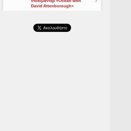
ντοκιμαντέρ «Ocean with
David Attenborough»