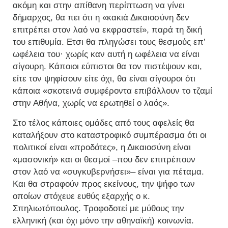
ακόμη και στην απίθανη περίπτωση να γίνει
δήμαρχος, θα πει ότι η «κακιά Δικαιοσύνη δεν
επιτρέπει στον λαό να εκφραστεί», παρά τη δική
του επιθυμία. Ετσι θα πληγώσει τους θεσμούς επ’
ωφέλεια του· χωρίς καν αυτή η ωφέλεια να είναι
σίγουρη. Κάποιοι εύπιστοι θα τον πιστέψουν και,
είτε τον ψηφίσουν είτε όχι, θα είναι σίγουροι ότι
κάποια «σκοτεινά συμφέροντα επιβάλλουν το τζαμί
στην Αθήνα, χωρίς να ερωτηθεί ο λαός».
Στο τέλος κάποιες ομάδες από τους αφελείς θα
καταλήξουν στο καταστροφικό συμπέρασμα ότι οι
πολιτικοί είναι «προδότες», η Δικαιοσύνη είναι
«μασονική» και οι θεσμοί –που δεν επιτρέπουν
στον λαό να «συγκυβερνήσει»– είναι για πέταμα.
Και θα στραφούν προς εκείνους, την ψήφο των
οποίων στόχευε ευθύς εξαρχής ο κ.
Σπηλιωτόπουλος. Τροφοδοτεί με μύθους την
ελληνική (και όχι μόνο την αθηναϊκή) κοινωνία.