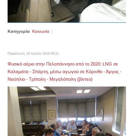
Κατηγορία
Κοινωνία
Παρασκευή, 26 Ιουλίου 2019 09:21
Φυσικό αέριο στην Πελοπόννησο από το 2020: LNG σε
Καλαμάτα - Σπάρτη, μέσω αγωγού σε Κόρινθο - Άργος -
Ναύπλιο - Τρίπολη - Μεγαλόπολη (βίντεο)