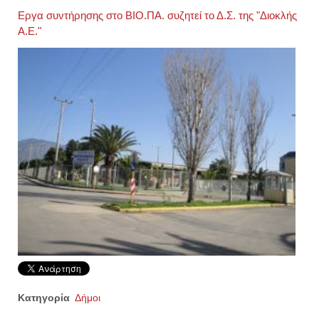
Εργα συντήρησης στο ΒΙΟ.ΠΑ. συζητεί το Δ.Σ. της "Διοκλής
Α.Ε."
Κατηγορία
Δήμοι