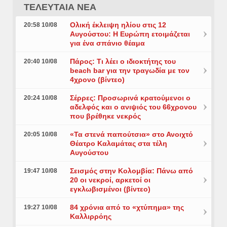
ΤΕΛΕΥΤΑΙΑ ΝΕΑ
Ολική έκλειψη ηλίου στις 12
20:58 10/08
Αυγούστου: Η Ευρώπη ετοιμάζεται
για ένα σπάνιο θέαμα
Πάρος: Τι λέει ο ιδιοκτήτης του
20:40 10/08
beach bar για την τραγωδία με τον
4χρονο (βίντεο)
Σέρρες: Προσωρινά κρατούμενοι ο
20:24 10/08
αδελφός και ο ανιψιός του 66χρονου
που βρέθηκε νεκρός
«Τα στενά παπούτσια» στο Ανοιχτό
20:05 10/08
Θέατρο Καλαμάτας στα τέλη
Αυγούστου
Σεισμός στην Κολομβία: Πάνω από
19:47 10/08
20 οι νεκροί, αρκετοί οι
εγκλωβισμένοι (βίντεο)
84 χρόνια από το «χτύπημα» της
19:27 10/08
Καλλιρρόης