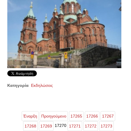
Κατηγορία
Εκδηλώσεις
Έναρξη
Προηγούμενο
17265
17266
17267
17270
17268
17269
17271
17272
17273