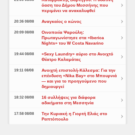
όαση του Δήμου Μεσσήνης που
περιμένει να ανακαλυφθεί
Αναγκαίος ο κώνος
20:36 08/08
Οινοποιία Ψαρούλη:
20:09 08/08
Πρωταγωνίστησε στα «Iberica
Nights» του W Costa Navarino
«Sexy Laundry» αύριο στο Ανοιχτό
19:44 08/08
Θέατρο Καλαμάτας
Ανοιχτή επιστολή-Κάλεσμα: Για την
19:11 08/08
επένδυση «Nika Bay» στο Μπουρνιά
— και για το προηγούμενο που
δημιουργεί
16 συλλήψεις για διάφορα
18:32 08/08
αδικήματα στη Μεσσηνία
Την Κυριακή η Γιορτή Ελιάς στο
17:58 08/08
Ραπτόπουλο