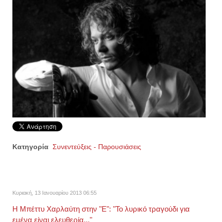
Κατηγορία
Συνεντεύξεις - Παρουσιάσεις
Κυριακή, 13 Ιανουαρίου 2013 06:55
Η Μπέττυ Χαρλαύτη στην "Ε": "Το λυρικό τραγούδι για
εμένα είναι ελευθερία..."