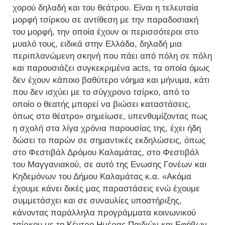
χορού δηλαδή και του θεάτρου. Είναι η τελευταία
μορφή τσίρκου σε αντίθεση με την παραδοσιακή
του μορφή, την οποία έχουν οι περισσότεροι στο
μυαλό τους, ειδικά στην Ελλάδα, δηλαδή μια
περιπλανώμενη σκηνή που πάει από πόλη σε πόλη
και παρουσιάζει συγκεκριμένα acts, τα οποία όμως
δεν έχουν κάποιο βαθύτερο νόημα και μήνυμα, κάτι
που δεν ισχύει με το σύγχρονο τσίρκο, από το
οποίο ο θεατής μπορεί να βιώσει καταστάσεις,
όπως στο θέατρο» σημείωσε, υπενθυμίζοντας πως
η σχολή στα λίγα χρόνια παρουσίας της, έχει ήδη
δώσει το παρών σε σημαντικές εκδηλώσεις, όπως
στο Φεστιβάλ Δρόμου Καλαμάτας, στο Φεστιβάλ
του Μαγγανιακού, σε αυτό της Ενωσης Γονέων και
Κηδεμόνων του Δήμου Καλαμάτας κ.α. «Ακόμα
έχουμε κάνει δικές μας παραστάσεις ενώ έχουμε
συμμετάσχει και σε συναυλίες υποστήριξης,
κάνοντας παράλληλα προγράμματα κοινωνικού
τσίρκου με το Κέντρο Ημέρας Παιδιών και Εφήβων