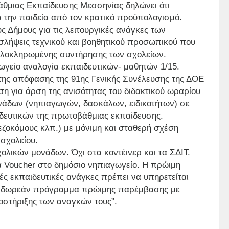
άθμιας Εκπαίδευσης Μεσσηνίας δηλώνει ότι
α την παιδεία από τον κρατικό προϋπολογισμό.
 Δήμους για τις λειτουργικές ανάγκες των
οσλήψεις τεχνικού και βοηθητικού προσωπικού που
 ολοκληρωμένης συντήρησης των σχολείων.
γείο αναλογία εκπαιδευτικών- μαθητών 1/15.
ης απόφασης της 91ης Γενικής Συνέλευσης της ΔΟΕ
η για άρση της ανισότητας του διδακτικού ωραρίου
νάδων (νηπιαγωγών, δασκάλων, ειδικοτήτων) σε
ιδευτικών της πρωτοβάθμιας εκπαίδευσης.
ζοκόμους κλπ.) με μόνιμη και σταθερή σχέση
 σχολείου.
ολικών μονάδων. Όχι στα κοντέινερ και τα ΣΔΙΤ.
α Voucher στο δημόσιο νηπιαγωγείο. Η πρώιμη
ές εκπαιδευτικές ανάγκες πρέπει να υπηρετείται
αι δωρεάν πρόγραμμα πρώιμης παρέμβασης με
οστήριξης των αναγκών τους”.