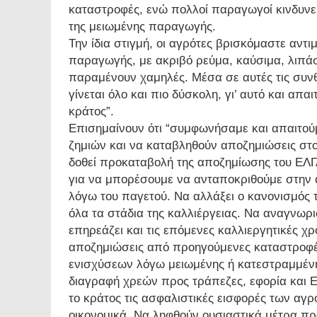
καταστροφές, ενώ πολλοί παραγωγοί κινδυνε
της μειωμένης παραγωγής.
Την ίδια στιγμή, οι αγρότες βρισκόμαστε αντ
παραγωγής, με ακριβό ρεύμα, καύσιμα, λιπά
παραμένουν χαμηλές. Μέσα σε αυτές τις συνθ
γίνεται όλο και πιο δύσκολη, γι’ αυτό και απ
κράτος”.
Επισημαίνουν ότι “συμφωνήσαμε και απαιτού
ζημιών και να καταβληθούν αποζημιώσεις στο
δοθεί προκαταβολή της αποζημίωσης του ΕΛΓΑ
για να μπορέσουμε να ανταποκριθούμε στην α
λόγω του παγετού. Να αλλάξει ο κανονισμός τ
όλα τα στάδια της καλλιέργειας. Να αναγνωρι
επηρεάζει και τις επόμενες καλλιεργητικές χ
αποζημιώσεις από προηγούμενες καταστροφέ
ενισχύσεων λόγω μειωμένης ή κατεστραμμέν
διαγραφή χρεών προς τράπεζες, εφορία και 
το κράτος τις ασφαλιστικές εισφορές των αγ
οικονομικά. Να ληφθούν ουσιαστικά μέτρα π