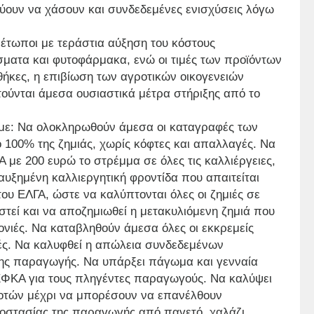
ύουν να χάσουν και συνδεδεμένες ενισχύσεις λόγω
ιμέτωποι με τεράστια αύξηση του κόστους
σματα και φυτοφάρμακα, ενώ οι τιμές των προϊόντων
ήκες, η επιβίωση των αγροτικών οικογενειών
αιτούνται άμεσα ουσιαστικά μέτρα στήριξης από το
με: Να ολοκληρωθούν άμεσα οι καταγραφές των
 100% της ζημιάς, χωρίς κόφτες και απαλλαγές. Να
 με 200 ευρώ το στρέμμα σε όλες τις καλλιέργειες,
υξημένη καλλιεργητική φροντίδα που απαιτείται
ου ΕΛΓΑ, ώστε να καλύπτονται όλες οι ζημιές σε
στεί και να αποζημιωθεί η μετακυλιόμενη ζημιά που
ρονιές. Να καταβληθούν άμεσα όλες οι εκκρεμείς
ς. Να καλυφθεί η απώλεια συνδεδεμένων
ης παραγωγής. Να υπάρξει πάγωμα και γενναία
ΕΦΚΑ για τους πληγέντες παραγωγούς. Να καλύψει
ροτών μέχρι να μπορέσουν να επανέλθουν
ροστασίας της παραγωγής από παγετό, χαλάζι,